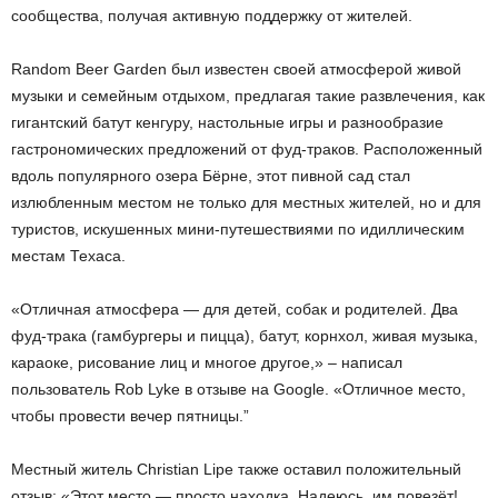
сообщества, получая активную поддержку от жителей.
Random Beer Garden был известен своей атмосферой живой
музыки и семейным отдыхом, предлагая такие развлечения, как
гигантский батут кенгуру, настольные игры и разнообразие
гастрономических предложений от фуд-траков. Расположенный
вдоль популярного озера Бёрне, этот пивной сад стал
излюбленным местом не только для местных жителей, но и для
туристов, искушенных мини-путешествиями по идиллическим
местам Техаса.
«Отличная атмосфера — для детей, собак и родителей. Два
фуд-трака (гамбургеры и пицца), батут, корнхол, живая музыка,
караоке, рисование лиц и многое другое,» – написал
пользователь Rob Lyke в отзыве на Google. «Отличное место,
чтобы провести вечер пятницы.”
Местный житель Christian Lipe также оставил положительный
отзыв: «Этот место — просто находка. Надеюсь, им повезёт!